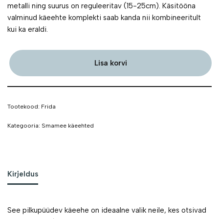
metalli ning suurus on reguleeritav (15-25cm). Käsitööna
valminud käeehte komplekti saab kanda nii kombineeritult
kui ka eraldi.
Lisa korvi
Tootekood:
Frida
Kategooria:
Smamee käeehted
Kirjeldus
See pilkupüüdev käeehe on ideaalne valik neile, kes otsivad