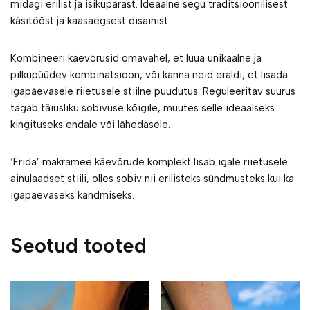
midagi erilist ja isikupärast. Ideaalne segu traditsioonilisest
käsitööst ja kaasaegsest disainist.
Kombineeri käevõrusid omavahel, et luua unikaalne ja
pilkupüüdev kombinatsioon, või kanna neid eraldi, et lisada
igapäevasele riietusele stiilne puudutus. Reguleeritav suurus
tagab täiusliku sobivuse kõigile, muutes selle ideaalseks
kingituseks endale või lähedasele.
‘Frida’ makramee käevõrude komplekt lisab igale riietusele
ainulaadset stiili, olles sobiv nii erilisteks sündmusteks kui ka
igapäevaseks kandmiseks.
Seotud tooted