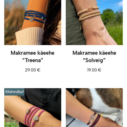
Makramee käeehe
Makramee käeehe
“Treena”
“Solveig”
29.00
€
19.00
€
Allahindlus!