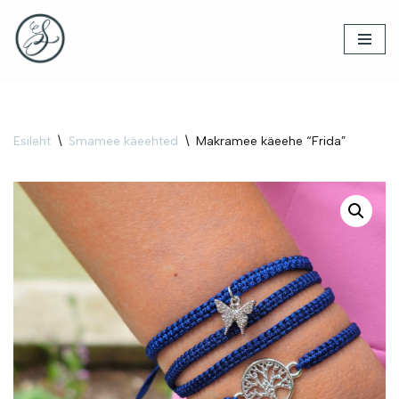
Skip
to
content
Esileht
\
Smamee käeehted
\
Makramee käeehe “Frida”