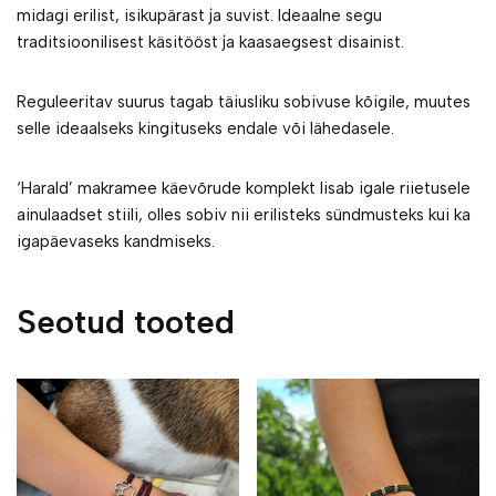
midagi erilist, isikupärast ja suvist. Ideaalne segu
traditsioonilisest käsitööst ja kaasaegsest disainist.
Reguleeritav suurus tagab täiusliku sobivuse kõigile, muutes
selle ideaalseks kingituseks endale või lähedasele.
‘Harald’ makramee käevõrude komplekt lisab igale riietusele
ainulaadset stiili, olles sobiv nii erilisteks sündmusteks kui ka
igapäevaseks kandmiseks.
Seotud tooted