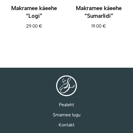
Makramee käeehe
Makramee käeehe
“Logi”
“Sumarlidi”
29.00
€
19.00
€
Pealeht
Smamee lugu
Kontakt