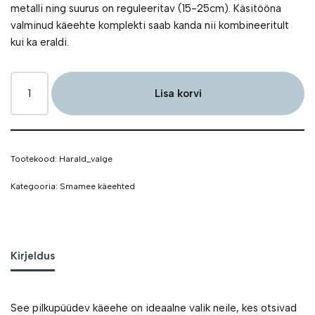
metalli ning suurus on reguleeritav (15-25cm). Käsitööna
valminud käeehte komplekti saab kanda nii kombineeritult
kui ka eraldi.
Lisa korvi
Tootekood:
Harald_valge
Kategooria:
Smamee käeehted
Kirjeldus
See pilkupüüdev käeehe on ideaalne valik neile, kes otsivad