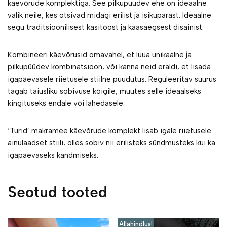
käevõrude komplektiga. See pilkupüüdev ehe on ideaalne
valik neile, kes otsivad midagi erilist ja isikupärast. Ideaalne
segu traditsioonilisest käsitööst ja kaasaegsest disainist.
Kombineeri käevõrusid omavahel, et luua unikaalne ja
pilkupüüdev kombinatsioon, või kanna neid eraldi, et lisada
igapäevasele riietusele stiilne puudutus. Reguleeritav suurus
tagab täiusliku sobivuse kõigile, muutes selle ideaalseks
kingituseks endale või lähedasele.
‘Turid’ makramee käevõrude komplekt lisab igale riietusele
ainulaadset stiili, olles sobiv nii erilisteks sündmusteks kui ka
igapäevaseks kandmiseks.
Seotud tooted
Allahindlus!