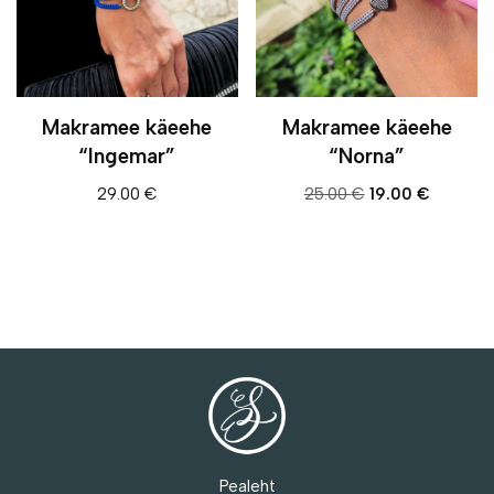
Makramee käeehe
Makramee käeehe
“Ingemar”
“Norna”
29.00
€
25.00
€
19.00
€
Pealeht