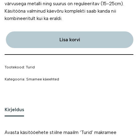
värvusega metalli ning suurus on reguleeritav (15-25cm).
Käsitööna valminud käevõru komplekti saab kanda nii
kombineeritult kui ka eraldi.
Lisa korvi
Tootekood:
Turid
Kategooria:
Smamee käeehted
Kirjeldus
Avasta käsitööehete stiilne maailm ‘Turid’ makramee