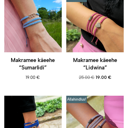
Makramee käeehe
Makramee käeehe
“Sumarlidi”
“Lidwina”
19.00
€
25.00
€
19.00
€
Allahindlus!