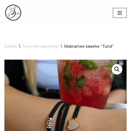
Skip
to
content
Esileht
\
Smamee käeehted
\
Makramee käeehe “Turid”